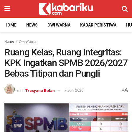
HOME
NEWS
DWI WARNA
KABAR PERISTIWA
H
Home
Dwi Warna
Ruang Kelas, Ruang Integritas:
KPK Ingatkan SPMB 2026/2027
Bebas Titipan dan Pungli
A
oleh
Tresyana Bulan
7 Juni 2026
A