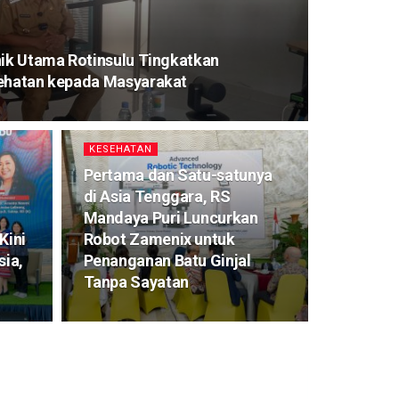
nik Utama Rotinsulu Tingkatkan
sehatan kepada Masyarakat
KESEHATAN
Pertama dan Satu-satunya
di Asia Tenggara, RS
Mandaya Puri Luncurkan
Kini
Robot Zamenix untuk
sia,
Penanganan Batu Ginjal
Tanpa Sayatan