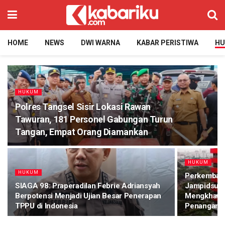
HOME
NEWS
DWI WARNA
KABAR PERISTIWA
H
HUKUM
Polres Tangsel Sisir Lokasi Rawan
Tawuran, 181 Personel Gabungan Turun
Tangan, Empat Orang Diamankan
HUKUM
HUKUM
Perkemban
SIAGA 98: Praperadilan Febrie Adriansyah
Jampidsus 
Berpotensi Menjadi Ujian Besar Penerapan
Mengkhawat
TPPU di Indonesia
Penanganan