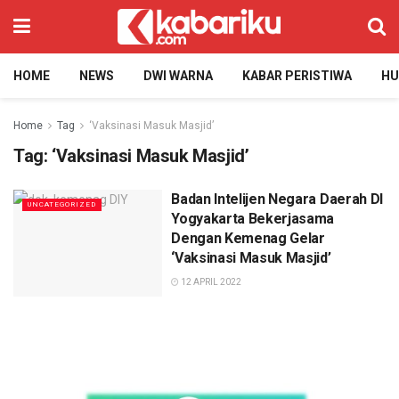
HOME
NEWS
DWI WARNA
KABAR PERISTIWA
H
Home
Tag
‘Vaksinasi Masuk Masjid’
Tag:
‘Vaksinasi Masuk Masjid’
Badan Intelijen Negara Daerah DI
UNCATEGORIZED
Yogyakarta Bekerjasama
Dengan Kemenag Gelar
‘Vaksinasi Masuk Masjid’
12 APRIL 2022