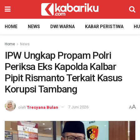
HOME
NEWS
DWI WARNA
KABAR PERISTIWA
H
Home
News
IPW Ungkap Propam Polri
Periksa Eks Kapolda Kalbar
Pipit Rismanto Terkait Kasus
Korupsi Tambang
A
oleh
Tresyana Bulan
7 Juni 2026
A