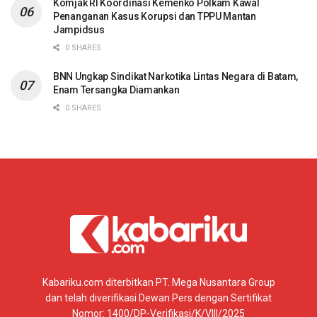
Komjak RI Koordinasi Kemenko Polkam Kawal
Penanganan Kasus Korupsi dan TPPU Mantan
Jampidsus
0 SHARES
BNN Ungkap Sindikat Narkotika Lintas Negara di Batam,
Enam Tersangka Diamankan
0 SHARES
Kabariku.com diterbitkan PT. Mega Nusantara Group
dan telah diverifikasi Dewan Pers dengan Sertifikat
Nomor: 1400/DP-Verifikasi/K/VIII/2025