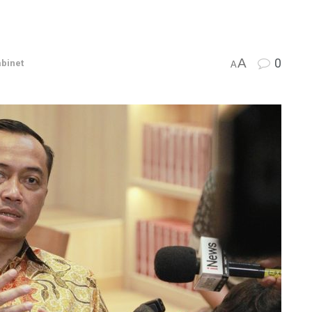
A
0
binet
A