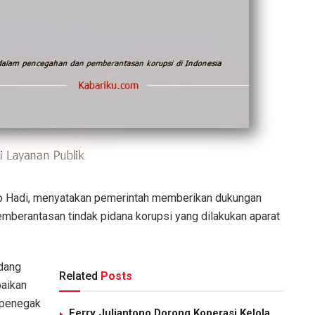
o Hadi, menyatakan pemerintah memberikan dukungan
berantasan tindak pidana korupsi yang dilakukan aparat
dang
Related
Posts
paikan
t penegak
Ferry Juliantono Dorong Koperasi Kelola