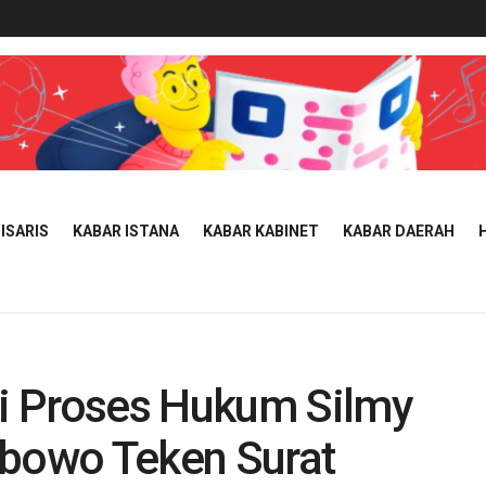
ISARIS
KABAR ISTANA
KABAR KABINET
KABAR DAERAH
i Proses Hukum Silmy
abowo Teken Surat