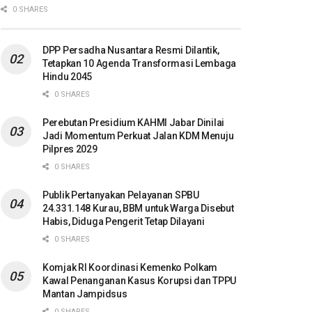
0 SHARES
DPP Persadha Nusantara Resmi Dilantik,
Tetapkan 10 Agenda Transformasi Lembaga
Hindu 2045
0 SHARES
Perebutan Presidium KAHMI Jabar Dinilai
Jadi Momentum Perkuat Jalan KDM Menuju
Pilpres 2029
0 SHARES
Publik Pertanyakan Pelayanan SPBU
24.331.148 Kurau, BBM untuk Warga Disebut
Habis, Diduga Pengerit Tetap Dilayani
0 SHARES
Komjak RI Koordinasi Kemenko Polkam
Kawal Penanganan Kasus Korupsi dan TPPU
Mantan Jampidsus
0 SHARES