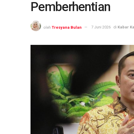
Pemberhentian
oleh
Tresyana Bulan
7 Juni 2026
di
Kabar Ka