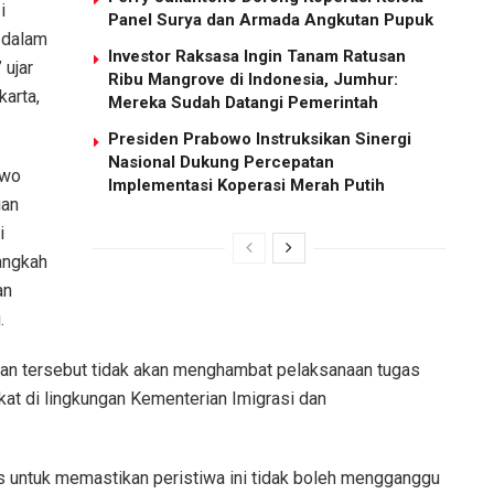
i
Panel Surya dan Armada Angkutan Pupuk
 dalam
Investor Raksasa Ingin Tanam Ratusan
 ujar
Ribu Mangrove di Indonesia, Jumhur:
arta,
Mereka Sudah Datangi Pemerintah
Presiden Prabowo Instruksikan Sinergi
Nasional Dukung Percepatan
owo
Implementasi Koperasi Merah Putih
ian
i
angkah
an
.
an tersebut tidak akan menghambat pelaksanaan tugas
t di lingkungan Kementerian Imigrasi dan
s untuk memastikan peristiwa ini tidak boleh mengganggu