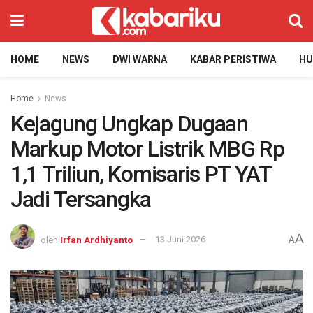
HOME
NEWS
DWI WARNA
KABAR PERISTIWA
H
Home
News
Kejagung Ungkap Dugaan
Markup Motor Listrik MBG Rp
1,1 Triliun, Komisaris PT YAT
Jadi Tersangka
A
oleh
Irfan Ardhiyanto
13 Juni 2026
A