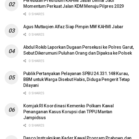
Perebutan Presidium KAHMI Jabar Dinilai Jadi
Momentum Perkuat Jalan KDM Menuju Pilpres 2029
0 SHARES
Agus Muttaqien Alfaz Siap Pimpin MW KAHMI Jabar
0 SHARES
Abdul Rokib Laporkan Dugaan Persekusi ke Polres Garut,
Sebut Dikerumuni Puluhan Orang dan Dipaksa ke Polsek
0 SHARES
Publik Pertanyakan Pelayanan SPBU 24.331.148 Kurau,
BBM untuk Warga Disebut Habis, Diduga Pengerit Tetap
Dilayani
0 SHARES
Komjak RI Koordinasi Kemenko Polkam Kawal
Penanganan Kasus Korupsi dan TPPU Mantan
Jampidsus
0 SHARES
Dasco Instruksikan Kader Kawal Program Prabowo dan