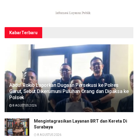
Kabar
Terbaru
Abdul Rokib Laporkan Dugaan Persekusi ke Polres
Garut, Sebut Dikerumuni Puluhan Orang dan Dipaksa ke
Polsek
8 AGUSTUS 2026
Mengintagrasikan Layanan BRT dan Kereta Di
Surabaya
8 AGUSTUS 2026