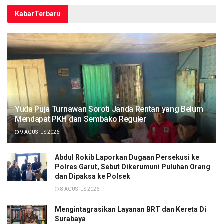
Kabar
Terbaru
Yuda Puja Turnawan Soroti Janda Rentan yang Belum
Mendapat PKH dan Sembako Reguler
9 AGUSTUS 2026
Abdul Rokib Laporkan Dugaan Persekusi ke
Polres Garut, Sebut Dikerumuni Puluhan Orang
dan Dipaksa ke Polsek
8 AGUSTUS 2026
Mengintagrasikan Layanan BRT dan Kereta Di
Surabaya