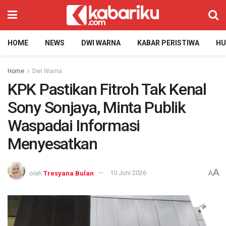
HOME
NEWS
DWI WARNA
KABAR PERISTIWA
H
Home
Dwi Warna
KPK Pastikan Fitroh Tak Kenal
Sony Sonjaya, Minta Publik
Waspadai Informasi
Menyesatkan
A
oleh
Tresyana Bulan
10 Juni 2026
A