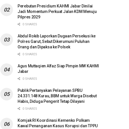
Perebutan Presidium KAHMI Jabar Dinilai
Jadi Momentum Perkuat Jalan KDM Menuju
Pilpres 2029
0 SHARES
Abdul Rokib Laporkan Dugaan Persekusi ke
Polres Garut, Sebut Dikerumuni Puluhan
Orang dan Dipaksa ke Polsek
0 SHARES
Agus Muttaqien Alfaz Siap Pimpin MW KAHMI
Jabar
0 SHARES
Publik Pertanyakan Pelayanan SPBU
24.331.148 Kurau, BBM untuk Warga Disebut
Habis, Diduga Pengerit Tetap Dilayani
0 SHARES
Komjak RI Koordinasi Kemenko Polkam
Kawal Penanganan Kasus Korupsi dan TPPU