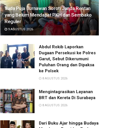
Yuda Puja Turnawan Soroti Janda Rentan
yang Belum Mendapat PKH dan Sembako
Reguler
9 AGUSTUS 2026
Abdul Rokib Laporkan
Dugaan Persekusi ke Polres
Garut, Sebut Dikerumuni
Puluhan Orang dan Dipaksa
ke Polsek
8 AGUSTUS 2026
Mengintagrasikan Layanan
BRT dan Kereta Di Surabaya
8 AGUSTUS 2026
Dari Buku Ajar hingga Budaya