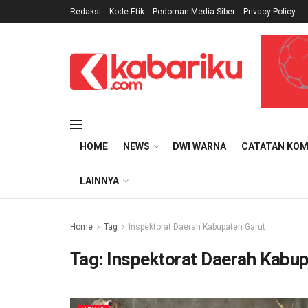
Redaksi
Kode Etik
Pedoman Media Siber
Privacy Policy
HOME
NEWS
DWI WARNA
CATATAN KOM
LAINNYA
Home
Tag
Inspektorat Daerah Kabupaten Garut
Tag:
Inspektorat Daerah Kabup