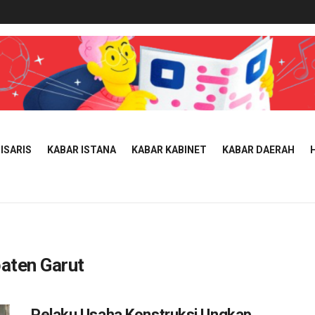
ISARIS
KABAR ISTANA
KABAR KABINET
KABAR DAERAH
aten Garut
Pelaku Usaha Konstruksi Ungkap