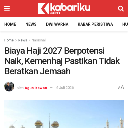
HOME
NEWS
DWI WARNA
KABAR PERISTIWA
H
Home
News
Nasional
Biaya Haji 2027 Berpotensi
Naik, Kemenhaj Pastikan Tidak
Beratkan Jemaah
A
oleh
Agus Irawan
6 Juli 2026
A