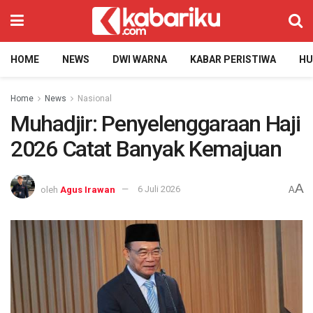
HOME
NEWS
DWI WARNA
KABAR PERISTIWA
H
Home
News
Nasional
Muhadjir: Penyelenggaraan Haji
2026 Catat Banyak Kemajuan
A
oleh
Agus Irawan
6 Juli 2026
A