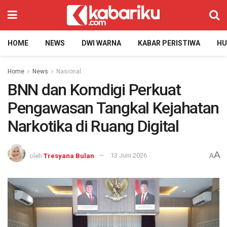
HOME
NEWS
DWI WARNA
KABAR PERISTIWA
H
Home
News
Nasional
BNN dan Komdigi Perkuat
Pengawasan Tangkal Kejahatan
Narkotika di Ruang Digital
A
oleh
Tresyana Bulan
13 Juni 2026
A