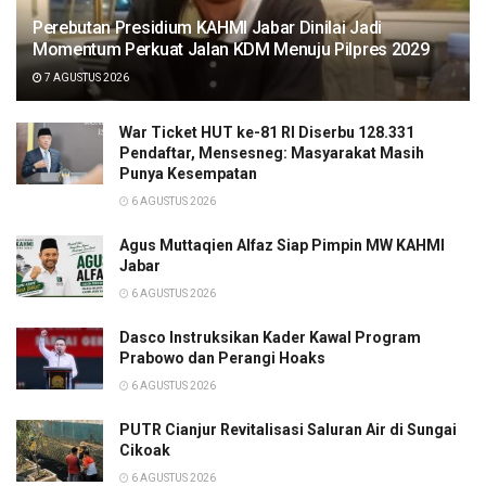
Perebutan Presidium KAHMI Jabar Dinilai Jadi
Momentum Perkuat Jalan KDM Menuju Pilpres 2029
7 AGUSTUS 2026
War Ticket HUT ke-81 RI Diserbu 128.331
Pendaftar, Mensesneg: Masyarakat Masih
Punya Kesempatan
6 AGUSTUS 2026
Agus Muttaqien Alfaz Siap Pimpin MW KAHMI
Jabar
6 AGUSTUS 2026
Dasco Instruksikan Kader Kawal Program
Prabowo dan Perangi Hoaks
6 AGUSTUS 2026
PUTR Cianjur Revitalisasi Saluran Air di Sungai
Cikoak
6 AGUSTUS 2026