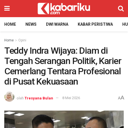
HOME
NEWS
DWI WARNA
KABAR PERISTIWA
H
Home
Opini
Teddy Indra Wijaya: Diam di
Tengah Serangan Politik, Karier
Cemerlang Tentara Profesional
di Pusat Kekuasaan
A
oleh
Tresyana Bulan
8 Mei 2026
A