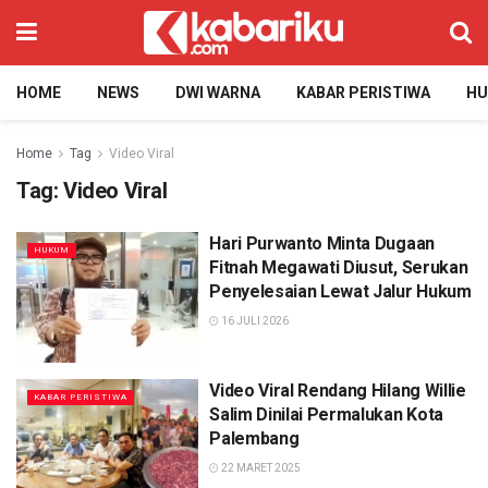
HOME
NEWS
DWI WARNA
KABAR PERISTIWA
H
Home
Tag
Video Viral
Tag:
Video Viral
Hari Purwanto Minta Dugaan
HUKUM
Fitnah Megawati Diusut, Serukan
Penyelesaian Lewat Jalur Hukum
16 JULI 2026
Video Viral Rendang Hilang Willie
KABAR PERISTIWA
Salim Dinilai Permalukan Kota
Palembang
22 MARET 2025