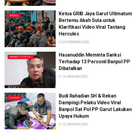
Ketua GRIB Jaya Garut Ultimatum
NEWS
Bertemu Abah Suta untuk
Klarifikasi Video Viral Tantang
Hercules
24 FEBRUARI 2024
Hasanuddin Meminta Sanksi
KABAR TERKINI
Terhadap 13 Personil Banpol PP
Dibatalkan
14 JANUARI 2024
Budi Rahadian SH & Rekan
HUKUM
Dampingi Pelaku Video Viral
Banpol Sat Pol PP Garut Lakukan
Upaya Hukum
12 JANUARI 2024