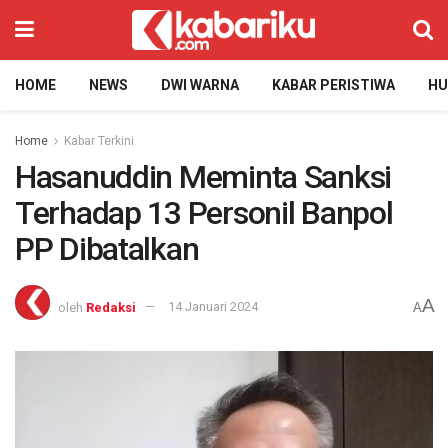
HOME
NEWS
DWI WARNA
KABAR PERISTIWA
H
Home
Kabar Terkini
Hasanuddin Meminta Sanksi
Terhadap 13 Personil Banpol
PP Dibatalkan
A
oleh
Redaksi
14 Januari 2024
A