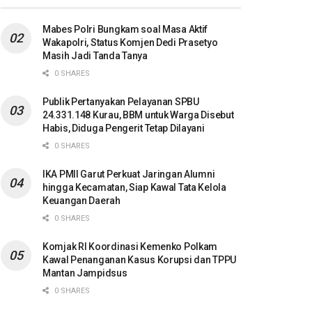
Mabes Polri Bungkam soal Masa Aktif
Wakapolri, Status Komjen Dedi Prasetyo
Masih Jadi Tanda Tanya
0 SHARES
Publik Pertanyakan Pelayanan SPBU
24.331.148 Kurau, BBM untuk Warga Disebut
Habis, Diduga Pengerit Tetap Dilayani
0 SHARES
IKA PMII Garut Perkuat Jaringan Alumni
hingga Kecamatan, Siap Kawal Tata Kelola
Keuangan Daerah
0 SHARES
Komjak RI Koordinasi Kemenko Polkam
Kawal Penanganan Kasus Korupsi dan TPPU
Mantan Jampidsus
0 SHARES