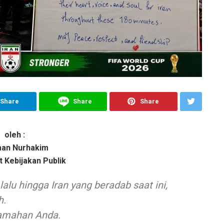
Share
Share
Share
oleh :
an Nurhakim
 Kebijakan Publik
lalu hingga Iran yang beradab saat ini,
h.
ramahan Anda.