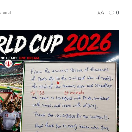
A
0
sional
A