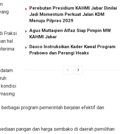
an
Perebutan Presidium KAHMI Jabar Dinilai
yang
Jadi Momentum Perkuat Jalan KDM
Menuju Pilpres 2029
Agus Muttaqien Alfaz Siap Pimpin MW
di Fraksi
KAHMI Jabar
an hal
Dasco Instruksikan Kader Kawal Program
iterima
Prabowo dan Perangi Hoaks
 dalam
uruh
 kondisi
masing.
an berbagai program pemerintah berjalan efektif dan
rsediaan pangan dan harga sembako di daerah pemilihan