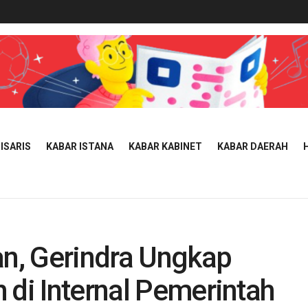
ISARIS
KABAR ISTANA
KABAR KABINET
KABAR DAERAH
an, Gerindra Ungkap
 di Internal Pemerintah