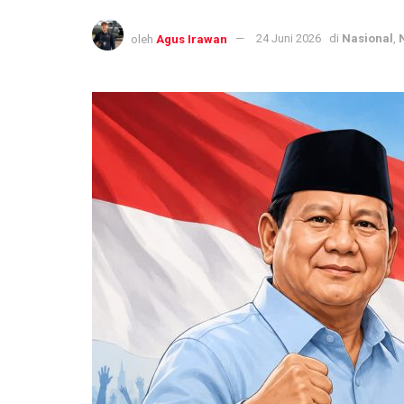
oleh
Agus Irawan
24 Juni 2026
di
Nasional
,