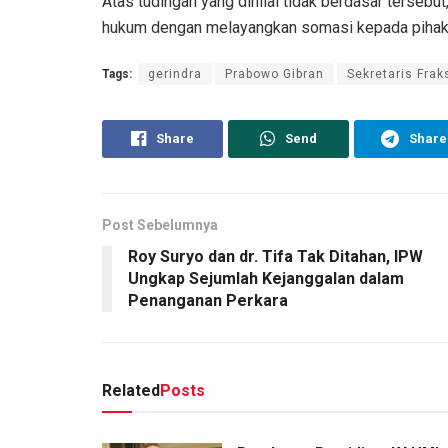
Atas tudingan yang dinilai tidak berdasar terseb
hukum dengan melayangkan somasi kepada pihak t
Tags:
gerindra
Prabowo Gibran
Sekretaris Fra
Share
Send
Share
Post Sebelumnya
Roy Suryo dan dr. Tifa Tak Ditahan, IPW
Ungkap Sejumlah Kejanggalan dalam
Penanganan Perkara
Related
Posts