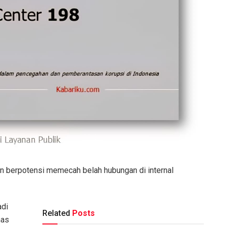
an berpotensi memecah belah hubungan di internal
adi
Related
Posts
has