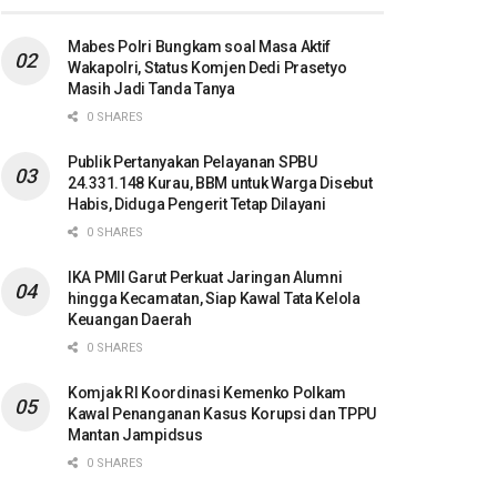
Mabes Polri Bungkam soal Masa Aktif
Wakapolri, Status Komjen Dedi Prasetyo
Masih Jadi Tanda Tanya
0 SHARES
Publik Pertanyakan Pelayanan SPBU
24.331.148 Kurau, BBM untuk Warga Disebut
Habis, Diduga Pengerit Tetap Dilayani
0 SHARES
IKA PMII Garut Perkuat Jaringan Alumni
hingga Kecamatan, Siap Kawal Tata Kelola
Keuangan Daerah
0 SHARES
Komjak RI Koordinasi Kemenko Polkam
Kawal Penanganan Kasus Korupsi dan TPPU
Mantan Jampidsus
0 SHARES