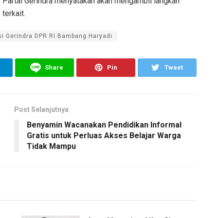
ut, Partai Gerindra menyatakan akan mengambil langkah
erkait.
ksi Gerindra DPR RI Bambang Haryadi
Share
Pin
Tweet
Post Selanjutnya
Benyamin Wacanakan Pendidikan Informal
Gratis untuk Perluas Akses Belajar Warga
Tidak Mampu