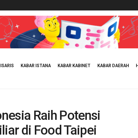
ISARIS
KABAR ISTANA
KABAR KABINET
KABAR DAERAH
nesia Raih Potensi
liar di Food Taipei