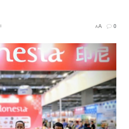
A
0
l
A