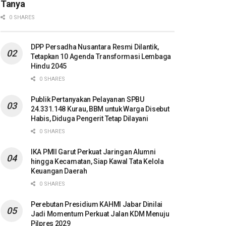
Tanya
0 SHARES
DPP Persadha Nusantara Resmi Dilantik,
Tetapkan 10 Agenda Transformasi Lembaga
Hindu 2045
0 SHARES
Publik Pertanyakan Pelayanan SPBU
24.331.148 Kurau, BBM untuk Warga Disebut
Habis, Diduga Pengerit Tetap Dilayani
0 SHARES
IKA PMII Garut Perkuat Jaringan Alumni
hingga Kecamatan, Siap Kawal Tata Kelola
Keuangan Daerah
0 SHARES
Perebutan Presidium KAHMI Jabar Dinilai
Jadi Momentum Perkuat Jalan KDM Menuju
Pilpres 2029