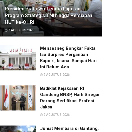
Presiden Prabowo Terima Laporan
Program Strategis TNI hingga Persiapan
HUT ke-81 RI
7 AGUSTUS 2026
Mensesneg Bongkar Fakta
Isu Surpres Pergantian
Kapolri, Istana: Sampai Hari
Ini Belum Ada
7 AGUSTUS 2026
Badiklat Kejaksaan RI
Gandeng BNSP, Harli Siregar
Dorong Sertifikasi Profesi
Jaksa
7 AGUSTUS 2026
Jumat Membara di Gantung,