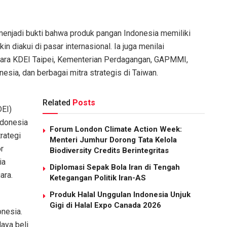
 menjadi bukti bahwa produk pangan Indonesia memiliki
in diakui di pasar internasional. Ia juga menilai
ntara KDEI Taipei, Kementerian Perdagangan, GAPMMI,
sia, dan berbagai mitra strategis di Taiwan.
Related
Posts
DEI)
ndonesia
Forum London Climate Action Week:
rategi
Menteri Jumhur Dorong Tata Kelola
r
Biodiversity Credits Berintegritas
ia
Diplomasi Sepak Bola Iran di Tengah
ara.
Ketegangan Politik Iran-AS
Produk Halal Unggulan Indonesia Unjuk
Gigi di Halal Expo Canada 2026
onesia.
aya beli