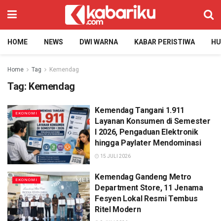
HOME
NEWS
DWI WARNA
KABAR PERISTIWA
H
Home
Tag
Kemendag
Tag:
Kemendag
Kemendag Tangani 1.911
EKONOMI
Layanan Konsumen di Semester
I 2026, Pengaduan Elektronik
hingga Paylater Mendominasi
15 JULI 2026
Kemendag Gandeng Metro
EKONOMI
Department Store, 11 Jenama
Fesyen Lokal Resmi Tembus
Ritel Modern