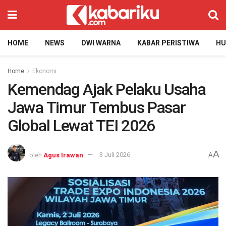
HOME
NEWS
DWI WARNA
KABAR PERISTIWA
H
Home
Ekonomi
Kemendag Ajak Pelaku Usaha
Jawa Timur Tembus Pasar
Global Lewat TEI 2026
A
oleh
Agus Irawan
3 Juli 2026
A