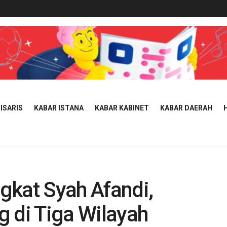
ISARIS
KABAR ISTANA
KABAR KABINET
KABAR DAERAH
gkat Syah Afandi,
 di Tiga Wilayah