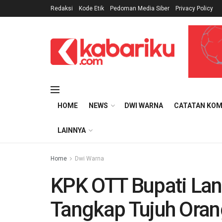
Redaksi
Kode Etik
Pedoman Media Siber
Privacy Policy
HOME
NEWS
DWI WARNA
CATATAN KOM
LAINNYA
Home
Dwi Warna
KPK OTT Bupati Lan
Tangkap Tujuh Orang