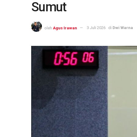
Sumut
oleh
Agus Irawan
3 Juli 2026
di
Dwi Warna