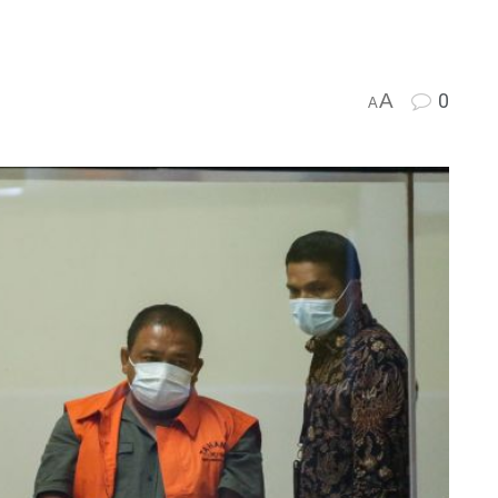
A
0
A