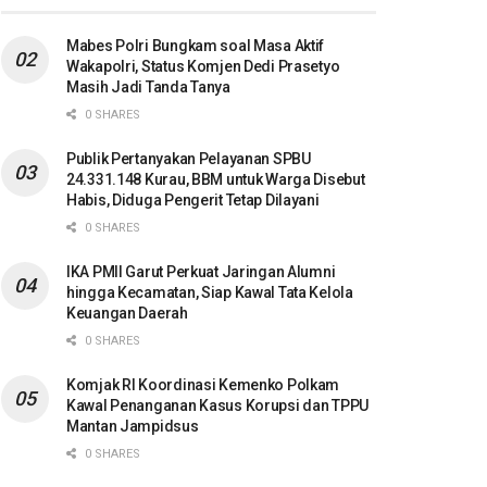
Mabes Polri Bungkam soal Masa Aktif
Wakapolri, Status Komjen Dedi Prasetyo
Masih Jadi Tanda Tanya
0 SHARES
Publik Pertanyakan Pelayanan SPBU
24.331.148 Kurau, BBM untuk Warga Disebut
Habis, Diduga Pengerit Tetap Dilayani
0 SHARES
IKA PMII Garut Perkuat Jaringan Alumni
hingga Kecamatan, Siap Kawal Tata Kelola
Keuangan Daerah
0 SHARES
Komjak RI Koordinasi Kemenko Polkam
Kawal Penanganan Kasus Korupsi dan TPPU
Mantan Jampidsus
0 SHARES