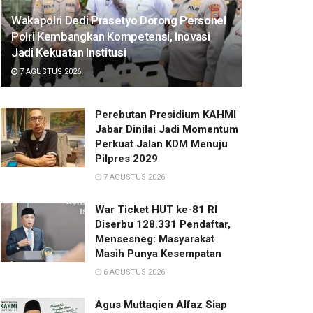
Wakapolri Dedi Prasetyo Dorong Personel
Polri Kembangkan Kompetensi, Inovasi
Jadi Kekuatan Institusi
7 AGUSTUS 2026
Perebutan Presidium KAHMI
Jabar Dinilai Jadi Momentum
Perkuat Jalan KDM Menuju
Pilpres 2029
7 AGUSTUS 2026
War Ticket HUT ke-81 RI
Diserbu 128.331 Pendaftar,
Mensesneg: Masyarakat
Masih Punya Kesempatan
6 AGUSTUS 2026
Agus Muttaqien Alfaz Siap