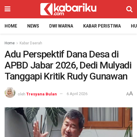
HOME
NEWS
DWI WARNA
KABAR PERISTIWA
H
Home
Kabar Daerah
Adu Perspektif Dana Desa di
APBD Jabar 2026, Dedi Mulyadi
Tanggapi Kritik Rudy Gunawan
A
oleh
Tresyana Bulan
6 April 2026
A