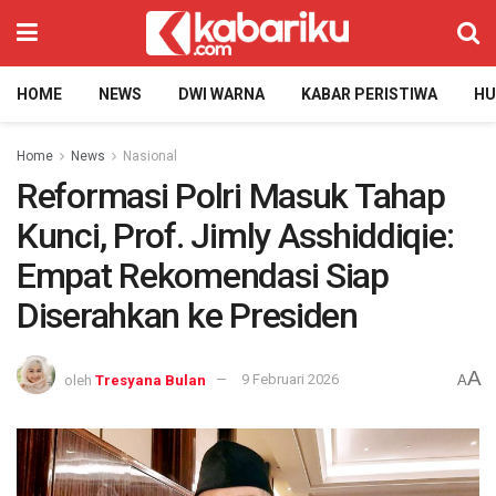
HOME
NEWS
DWI WARNA
KABAR PERISTIWA
H
Home
News
Nasional
Reformasi Polri Masuk Tahap
Kunci, Prof. Jimly Asshiddiqie:
Empat Rekomendasi Siap
Diserahkan ke Presiden
A
oleh
Tresyana Bulan
9 Februari 2026
A