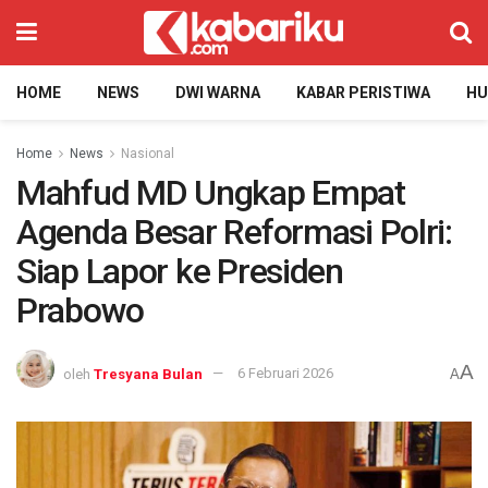
HOME
NEWS
DWI WARNA
KABAR PERISTIWA
H
Home
News
Nasional
Mahfud MD Ungkap Empat
Agenda Besar Reformasi Polri:
Siap Lapor ke Presiden
Prabowo
A
oleh
Tresyana Bulan
6 Februari 2026
A