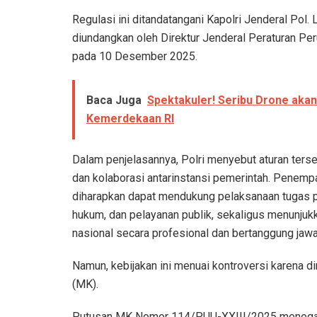
Regulasi ini ditandatangani Kapolri Jenderal Pol
diundangkan oleh Direktur Jenderal Peraturan 
pada 10 Desember 2025.
Baca Juga
Spektakuler! Seribu Drone aka
Kemerdekaan RI
Dalam penjelasannya, Polri menyebut aturan ters
dan kolaborasi antarinstansi pemerintah. Penemp
diharapkan dapat mendukung pelaksanaan tugas 
hukum, dan pelayanan publik, sekaligus menunju
nasional secara profesional dan bertanggung jawa
Namun, kebijakan ini menuai kontroversi karena d
(MK).
Putusan MK Nomor 114/PUU-XXIII/2025 menegask