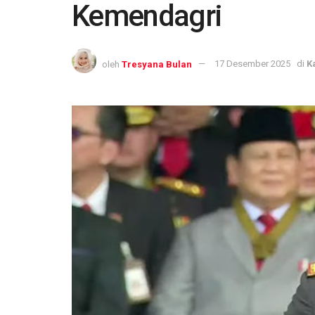
Kemendagri
oleh
Tresyana Bulan
17 Desember 2025
di
K