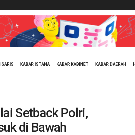
ISARIS
KABAR ISTANA
KABAR KABINET
KABAR DAERAH
ai Setback Polri,
suk di Bawah