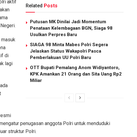
ri aktif
Related
Posts
gakan
lama
Putusan MK Dinilai Jadi Momentum
 Negeri.
Penataan Kelembagaan BGN, Siaga 98
Usulkan Perpres Baru
u masuk
SIAGA 98 Minta Mabes Polri Segera
ena
Jelaskan Status Wakapolri Pasca
f di
Pemberlakuan UU Polri Baru
k lagi
OTT Bupati Pemalang Anom Widiyantoro,
KPK Amankan 21 Orang dan Sita Uang Rp2
Miliar
rada
t
resmi
 mengatur penugasan anggota Polri untuk menduduki
ar struktur Polri.