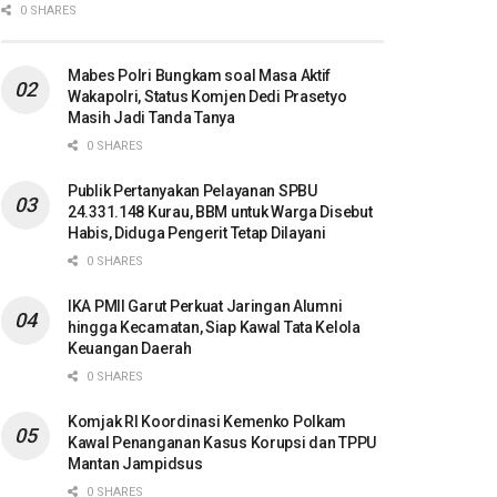
0 SHARES
Mabes Polri Bungkam soal Masa Aktif
Wakapolri, Status Komjen Dedi Prasetyo
Masih Jadi Tanda Tanya
0 SHARES
Publik Pertanyakan Pelayanan SPBU
24.331.148 Kurau, BBM untuk Warga Disebut
Habis, Diduga Pengerit Tetap Dilayani
0 SHARES
IKA PMII Garut Perkuat Jaringan Alumni
hingga Kecamatan, Siap Kawal Tata Kelola
Keuangan Daerah
0 SHARES
Komjak RI Koordinasi Kemenko Polkam
Kawal Penanganan Kasus Korupsi dan TPPU
Mantan Jampidsus
0 SHARES