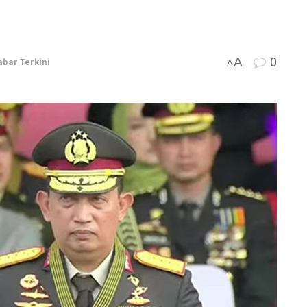
A
0
abar Terkini
A