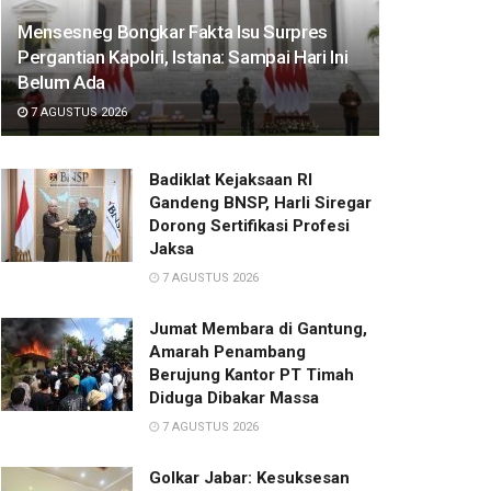
Mensesneg Bongkar Fakta Isu Surpres
Pergantian Kapolri, Istana: Sampai Hari Ini
Belum Ada
7 AGUSTUS 2026
Badiklat Kejaksaan RI
Gandeng BNSP, Harli Siregar
Dorong Sertifikasi Profesi
Jaksa
7 AGUSTUS 2026
Jumat Membara di Gantung,
Amarah Penambang
Berujung Kantor PT Timah
Diduga Dibakar Massa
7 AGUSTUS 2026
Golkar Jabar: Kesuksesan