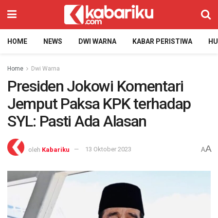
HOME
NEWS
DWI WARNA
KABAR PERISTIWA
H
Home
Dwi Warna
Presiden Jokowi Komentari
Jemput Paksa KPK terhadap
SYL: Pasti Ada Alasan
A
oleh
Kabariku
13 Oktober 2023
A