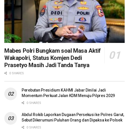
Mabes Polri Bungkam soal Masa Aktif
Wakapolri, Status Komjen Dedi
Prasetyo Masih Jadi Tanda Tanya
0 SHARES
Perebutan Presidium KAHMI Jabar Dinilai Jadi
Momentum Perkuat Jalan KDM Menuju Pilpres 2029
0 SHARES
Abdul Rokib Laporkan Dugaan Persekusi ke Polres Garut,
Sebut Dikerumuni Puluhan Orang dan Dipaksa ke Polsek
0 SHARES