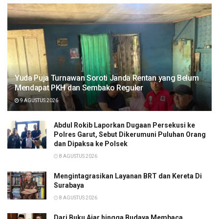
Yuda Puja Turnawan Soroti Janda Rentan yang Belum
Mendapat PKH dan Sembako Reguler
9 AGUSTUS 2026
Abdul Rokib Laporkan Dugaan Persekusi ke
Polres Garut, Sebut Dikerumuni Puluhan Orang
dan Dipaksa ke Polsek
8 AGUSTUS 2026
Mengintagrasikan Layanan BRT dan Kereta Di
Surabaya
8 AGUSTUS 2026
Dari Buku Ajar hingga Budaya Membaca,