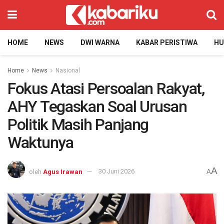
HOME
NEWS
DWI WARNA
KABAR PERISTIWA
H
Home
News
Nasional
Fokus Atasi Persoalan Rakyat,
AHY Tegaskan Soal Urusan
Politik Masih Panjang
Waktunya
A
oleh
Agus Irawan
30 Juni 2026
A