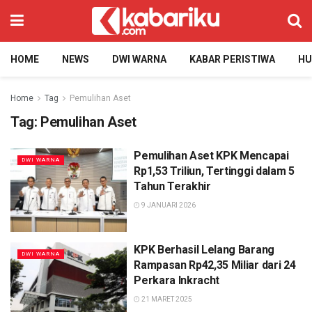
HOME
NEWS
DWI WARNA
KABAR PERISTIWA
H
Home
Tag
Pemulihan Aset
Tag:
Pemulihan Aset
Pemulihan Aset KPK Mencapai
DWI WARNA
Rp1,53 Triliun, Tertinggi dalam 5
Tahun Terakhir
9 JANUARI 2026
KPK Berhasil Lelang Barang
DWI WARNA
Rampasan Rp42,35 Miliar dari 24
Perkara Inkracht
21 MARET 2025