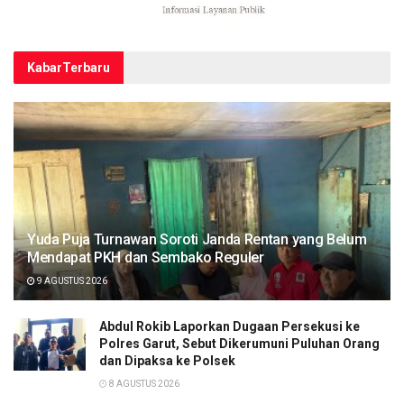
Kabar
Terbaru
Yuda Puja Turnawan Soroti Janda Rentan yang Belum
Mendapat PKH dan Sembako Reguler
9 AGUSTUS 2026
Abdul Rokib Laporkan Dugaan Persekusi ke
Polres Garut, Sebut Dikerumuni Puluhan Orang
dan Dipaksa ke Polsek
8 AGUSTUS 2026