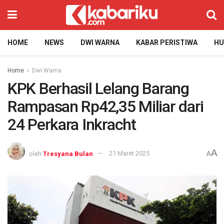
HOME
NEWS
DWI WARNA
KABAR PERISTIWA
H
Home
Dwi Warna
KPK Berhasil Lelang Barang
Rampasan Rp42,35 Miliar dari
24 Perkara Inkracht
A
oleh
Tresyana Bulan
21 Maret 2025
A