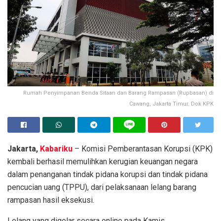
Rumah Penyimpanan Benda Sitaan dan Barang Rampasan (Rupbasan) di
Cawang, Jakarta Timur. Dok KPK
Jakarta,
Kabariku
– Komisi Pemberantasan Korupsi (KPK)
kembali berhasil memulihkan kerugian keuangan negara
dalam penanganan tindak pidana korupsi dan tindak pidana
pencucian uang (TPPU), dari pelaksanaan lelang barang
rampasan hasil eksekusi.
Lelang yang digelar secara online pada Kamis