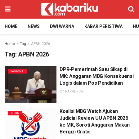
HOME
NEWS
DWI WARNA
KABAR PERISTIWA
H
Home
Tag
APBN 2026
Tag:
APBN 2026
DPR-Pemerintah Satu Sikap di
NASIONAL
MK: Anggaran MBG Konsekuensi
Logis dalam Pos Pendidikan
16 APRIL 2026
Koalisi MBG Watch Ajukan
HUKUM
Judicial Review UU APBN 2026
ke MK, Soroti Anggaran Makan
Bergizi Gratis