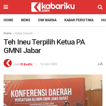
HOME
NEWS
DWI WARNA
KABAR PERISTIWA
H
Home
Kabar Daerah
Teh Ineu Terpilih Ketua PA
GMNI Jabar
A
oleh
El Badhi
14 Juni 2026
A