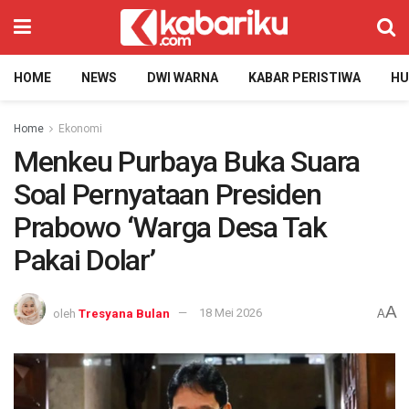
HOME
NEWS
DWI WARNA
KABAR PERISTIWA
H
Home
Ekonomi
Menkeu Purbaya Buka Suara
Soal Pernyataan Presiden
Prabowo ‘Warga Desa Tak
Pakai Dolar’
A
oleh
Tresyana Bulan
18 Mei 2026
A