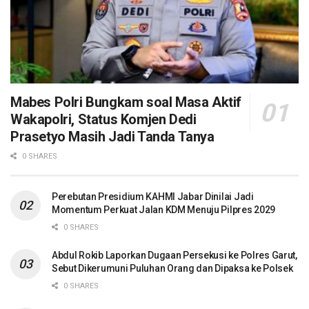
Mabes Polri Bungkam soal Masa Aktif
Wakapolri, Status Komjen Dedi
Prasetyo Masih Jadi Tanda Tanya
0 SHARES
Perebutan Presidium KAHMI Jabar Dinilai Jadi
Momentum Perkuat Jalan KDM Menuju Pilpres 2029
0 SHARES
Abdul Rokib Laporkan Dugaan Persekusi ke Polres Garut,
Sebut Dikerumuni Puluhan Orang dan Dipaksa ke Polsek
0 SHARES