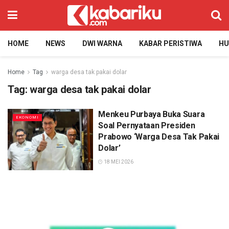
HOME
NEWS
DWI WARNA
KABAR PERISTIWA
H
Home
Tag
warga desa tak pakai dolar
Tag:
warga desa tak pakai dolar
Menkeu Purbaya Buka Suara
EKONOMI
Soal Pernyataan Presiden
Prabowo ‘Warga Desa Tak Pakai
Dolar’
18 MEI 2026