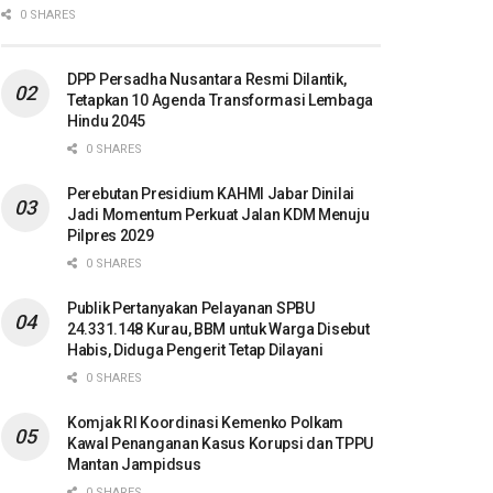
0 SHARES
DPP Persadha Nusantara Resmi Dilantik,
Tetapkan 10 Agenda Transformasi Lembaga
Hindu 2045
0 SHARES
Perebutan Presidium KAHMI Jabar Dinilai
Jadi Momentum Perkuat Jalan KDM Menuju
Pilpres 2029
0 SHARES
Publik Pertanyakan Pelayanan SPBU
24.331.148 Kurau, BBM untuk Warga Disebut
Habis, Diduga Pengerit Tetap Dilayani
0 SHARES
Komjak RI Koordinasi Kemenko Polkam
Kawal Penanganan Kasus Korupsi dan TPPU
Mantan Jampidsus
0 SHARES