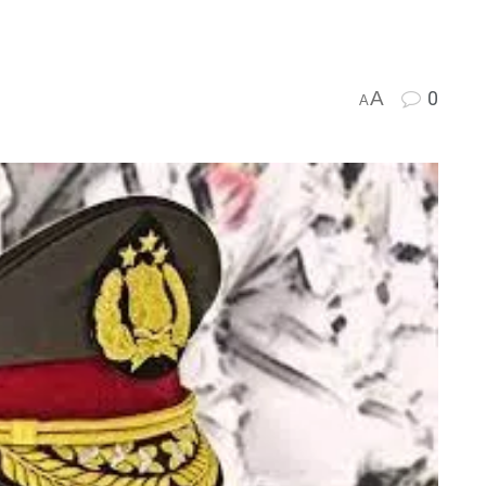
A
0
A