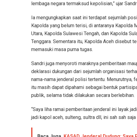
lembaga negara termaksud kepolisian,” ujar Sandri
Ia mengungkapkan saat ini terdapat sejumlah posi
Kapolda yang belum terisi, di antaranya Kapolda 
Utara, Kapolda Sulawesi Tengah, dan Kapolda Su
Tenggara. Sementara itu, Kapolda Aceh disebut te
memasuki masa purna tugas.
Sandri juga menyoroti maraknya pemberitaan ma
deklarasi dukungan dari sejumlah organisasi terh
nama-nama jenderal polisi tertentu. Menurutnya,
itu masih dapat dipahami sebagai bentuk partisip
publik, selama tidak dilakukan secara berlebihan.
“Saya liha ramai pemberitaan jenderal ini layak ja
jadi kapol aceh, sulteng, sultra dll, ini sah sah sa
Baca Juga
KASAD Jenderal Dudung: Saya P