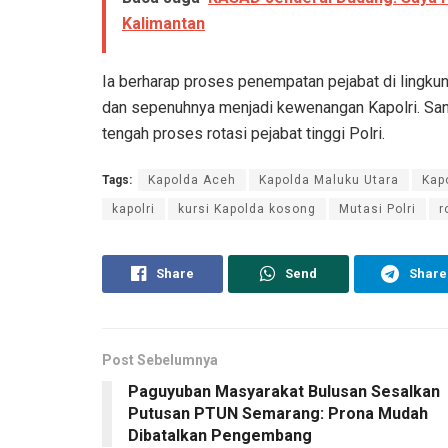
Kalimantan
Ia berharap proses penempatan pejabat di lingkun
dan sepenuhnya menjadi kewenangan Kapolri. Sand
tengah proses rotasi pejabat tinggi Polri.
Tags:
Kapolda Aceh
Kapolda Maluku Utara
Kap
kapolri
kursi Kapolda kosong
Mutasi Polri
r
Share
Send
Share
Post Sebelumnya
Paguyuban Masyarakat Bulusan Sesalkan
Putusan PTUN Semarang: Prona Mudah
Dibatalkan Pengembang