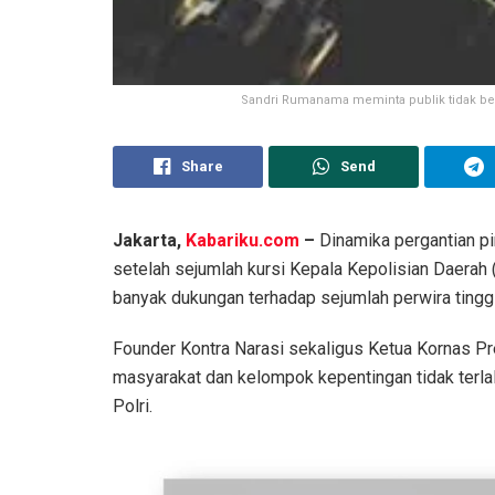
Sandri Rumanama meminta publik tidak ber
Share
Send
Jakarta,
Kabariku.com
–
Dinamika pergantian pim
setelah sejumlah kursi Kepala Kepolisian Daerah (
banyak dukungan terhadap sejumlah perwira tinggi 
Founder Kontra Narasi sekaligus Ketua Kornas 
masyarakat dan kelompok kepentingan tidak terlal
Polri.