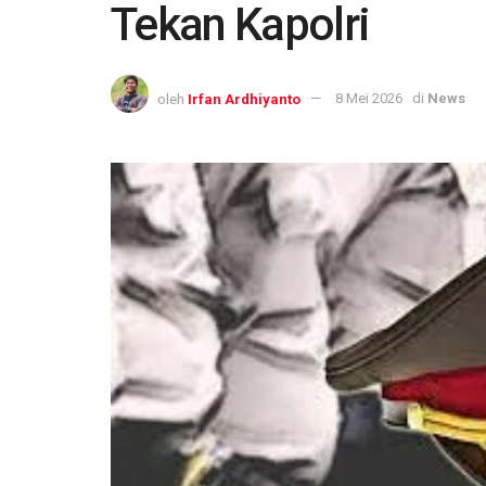
Tekan Kapolri
oleh
Irfan Ardhiyanto
8 Mei 2026
di
News