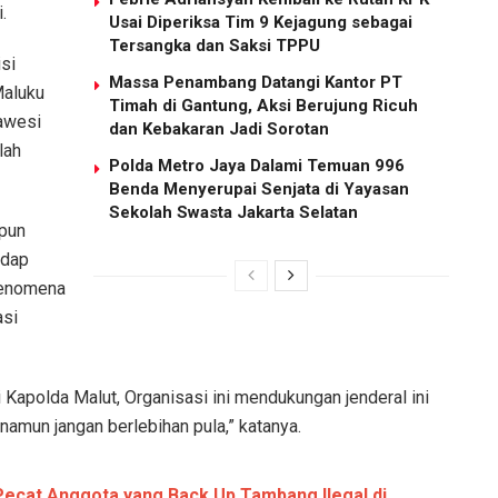
.
Usai Diperiksa Tim 9 Kejagung sebagai
Tersangka dan Saksi TPPU
si
Massa Penambang Datangi Kantor PT
Maluku
Timah di Gantung, Aksi Berujung Ricuh
lawesi
dan Kebakaran Jadi Sorotan
lah
Polda Metro Jaya Dalami Temuan 996
Benda Menyerupai Senjata di Yayasan
Sekolah Swasta Jakarta Selatan
upun
adap
 fenomena
asi
di Kapolda Malut, Organisasi ini mendukungan jenderal ini
ja namun jangan berlebihan pula,” katanya.
ecat Anggota yang Back Up Tambang Ilegal di