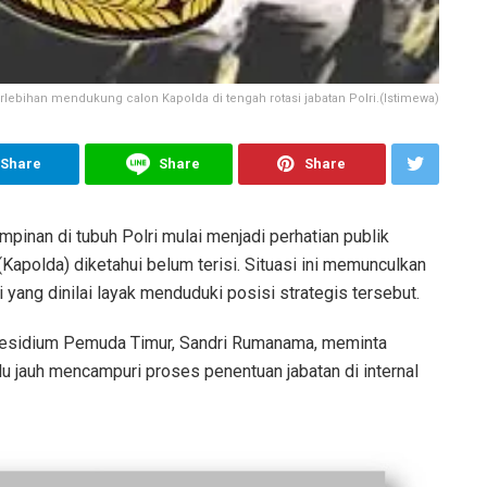
lebihan mendukung calon Kapolda di tengah rotasi jabatan Polri.(Istimewa)
Share
Share
Share
pinan di tubuh Polri mulai menjadi perhatian publik
Kapolda) diketahui belum terisi. Situasi ini memunculkan
yang dinilai layak menduduki posisi strategis tersebut.
Presidium Pemuda Timur, Sandri Rumanama, meminta
u jauh mencampuri proses penentuan jabatan di internal