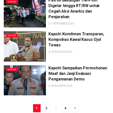
Patroli Gabungan TNI-Polri
HUKUM
Digelar hingga RT/RW untuk
Cegah Aksi Anarkis dan
Penjarahan
1 SEPTEMBER 2025
Kapolri Komitmen Transparan,
HUKUM
Kompolnas Kawal Kasus Ojol
Tewas
29 AGUSTUS 2025
Kapolri Sampaikan Permohonan
HUKUM
Maaf dan Janji Evaluasi
Pengamanan Demo
29 AGUSTUS 2025
1
2
…
4