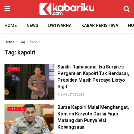
HOME
NEWS
DWI WARNA
KABAR PERISTIWA
H
Home
Tag
kapolri
Tag:
kapolri
Sandri Rumanama: Isu Surpres
NEWS
Pergantian Kapolri Tak Berdasar,
Presiden Masih Percaya Listyo
Sigit
5 AGUSTUS 2026
Bursa Kapolri Mulai Menghangat,
NASIONAL
Komjen Karyoto Dinilai Figur
Matang dan Punya Visi
Kebangsaan