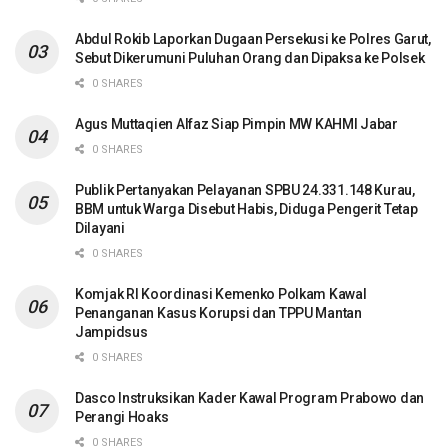
Abdul Rokib Laporkan Dugaan Persekusi ke Polres Garut,
Sebut Dikerumuni Puluhan Orang dan Dipaksa ke Polsek
0 SHARES
Agus Muttaqien Alfaz Siap Pimpin MW KAHMI Jabar
0 SHARES
Publik Pertanyakan Pelayanan SPBU 24.331.148 Kurau,
BBM untuk Warga Disebut Habis, Diduga Pengerit Tetap
Dilayani
0 SHARES
Komjak RI Koordinasi Kemenko Polkam Kawal
Penanganan Kasus Korupsi dan TPPU Mantan
Jampidsus
0 SHARES
Dasco Instruksikan Kader Kawal Program Prabowo dan
Perangi Hoaks
0 SHARES