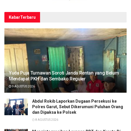
Kabar
Terbaru
Yuda Puja Turnawan Soroti Janda Rentan yang Belum
Mendapat PKH dan Sembako Reguler
9 AGUSTUS 2026
Abdul Rokib Laporkan Dugaan Persekusi ke
Polres Garut, Sebut Dikerumuni Puluhan Orang
dan Dipaksa ke Polsek
8 AGUSTUS 2026