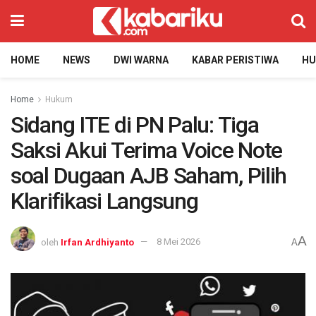
HOME
NEWS
DWI WARNA
KABAR PERISTIWA
H
Home
Hukum
Sidang ITE di PN Palu: Tiga
Saksi Akui Terima Voice Note
soal Dugaan AJB Saham, Pilih
Klarifikasi Langsung
A
oleh
Irfan Ardhiyanto
8 Mei 2026
A