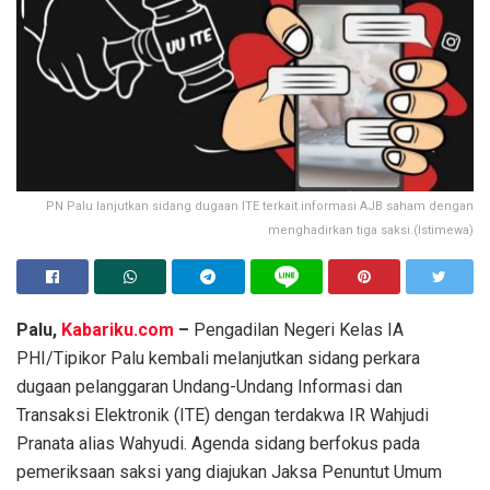
PN Palu lanjutkan sidang dugaan ITE terkait informasi AJB saham dengan
menghadirkan tiga saksi.(Istimewa)
Palu,
Kabariku.com
–
Pengadilan Negeri Kelas IA
PHI/Tipikor Palu kembali melanjutkan sidang perkara
dugaan pelanggaran Undang-Undang Informasi dan
Transaksi Elektronik (ITE) dengan terdakwa IR Wahjudi
Pranata alias Wahyudi. Agenda sidang berfokus pada
pemeriksaan saksi yang diajukan Jaksa Penuntut Umum