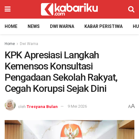
HOME
NEWS
DWI WARNA
KABAR PERISTIWA
H
Home
Dwi Warna
KPK Apresiasi Langkah
Kemensos Konsultasi
Pengadaan Sekolah Rakyat,
Cegah Korupsi Sejak Dini
A
oleh
Tresyana Bulan
9 Mei 2026
A