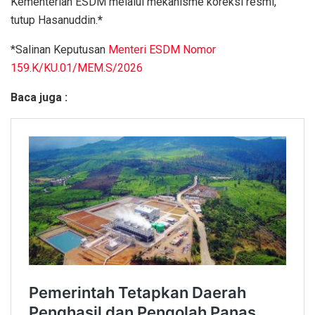
Kementerian ESDM melalui mekanisme koreksi resmi,”
tutup Hasanuddin.
*
*Salinan Keputusan
Menteri ESDM Nomor
159.K/KU.01/MEM.S/2026
Baca juga :