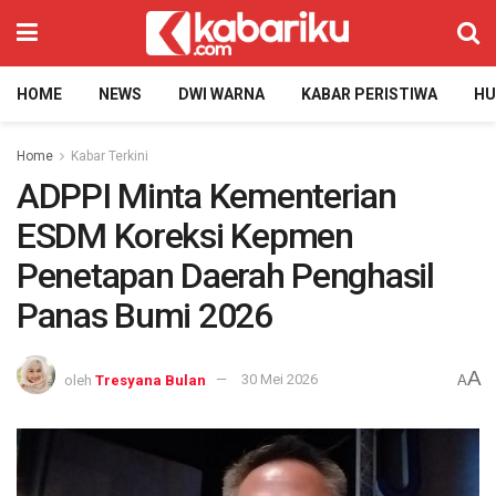
HOME
NEWS
DWI WARNA
KABAR PERISTIWA
H
Home
Kabar Terkini
ADPPI Minta Kementerian
ESDM Koreksi Kepmen
Penetapan Daerah Penghasil
Panas Bumi 2026
A
oleh
Tresyana Bulan
30 Mei 2026
A