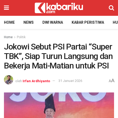
HOME
NEWS
DWI WARNA
KABAR PERISTIWA
H
Home
Politik
Jokowi Sebut PSI Partai “Super
TBK”, Siap Turun Langsung dan
Bekerja Mati-Matian untuk PSI
A
oleh
Irfan Ardhiyanto
31 Januari 2026
A