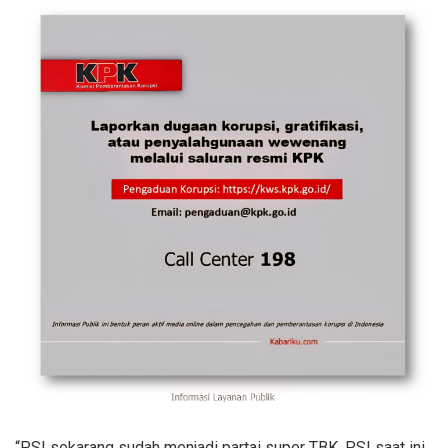
“PSI sekarang sudah menjadi partai super TBK. PSI saat ini