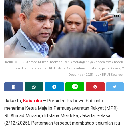
Ketua MPR RI Ahmad Muzani memberikan keterangannya kepada awak media
usai diterima Presiden RI di Istana Kepresidenan, Jakarta, pada Selasa, 2
Desember 2025. (dok BPMI Setpres)
Jakarta,
Kabariku
– Presiden Prabowo Subianto
menerima Ketua Majelis Permusyawaratan Rakyat (MPR)
RI, Ahmad Muzani, di Istana Merdeka, Jakarta, Selasa
(2/12/2025). Pertemuan tersebut membahas sejumlah isu