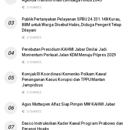
Agenda Transformasi Lembaga Hindu 2045
0 SHARES
Publik Pertanyakan Pelayanan SPBU 24.331.148 Kurau,
BBM untuk Warga Disebut Habis, Diduga Pengerit Tetap
Dilayani
0 SHARES
Perebutan Presidium KAHMI Jabar Dinilai Jadi
Momentum Perkuat Jalan KDM Menuju Pilpres 2029
0 SHARES
Komjak RI Koordinasi Kemenko Polkam Kawal
Penanganan Kasus Korupsi dan TPPU Mantan
Jampidsus
0 SHARES
Agus Muttaqien Alfaz Siap Pimpin MW KAHMI Jabar
0 SHARES
Dasco Instruksikan Kader Kawal Program Prabowo dan
Perangi Hoaks