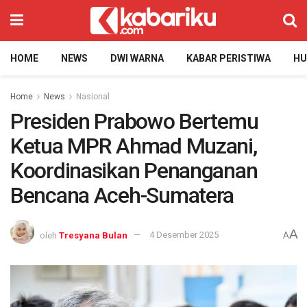
HOME
NEWS
DWI WARNA
KABAR PERISTIWA
H
Home
News
Nasional
Presiden Prabowo Bertemu
Ketua MPR Ahmad Muzani,
Koordinasikan Penanganan
Bencana Aceh-Sumatera
A
oleh
Tresyana Bulan
4 Desember 2025
A