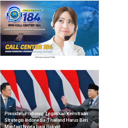
Presiden Prabowo Tegaskan Kemitraan
Strategis Indonesia-Thailand Harus Beri
Manfaat Nyata bagi Rakyat