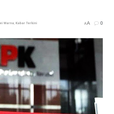
A
0
wi Warna
,
Kabar Terkini
A