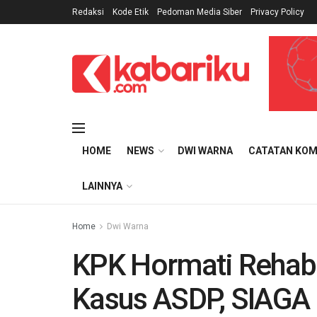
Redaksi
Kode Etik
Pedoman Media Siber
Privacy Policy
HOME
NEWS
DWI WARNA
CATATAN KOM
LAINNYA
Home
Dwi Warna
KPK Hormati Rehabil
Kasus ASDP, SIAGA 