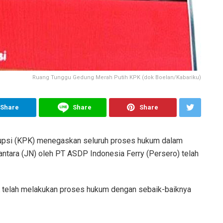
Ruang Tunggu Gedung Merah Putih KPK (dok Boelan/Kabariku)
Share
Share
Share
psi (KPK) menegaskan seluruh proses hukum dalam
antara (JN) oleh PT ASDP Indonesia Ferry (Persero) telah
K telah melakukan proses hukum dengan sebaik-baiknya