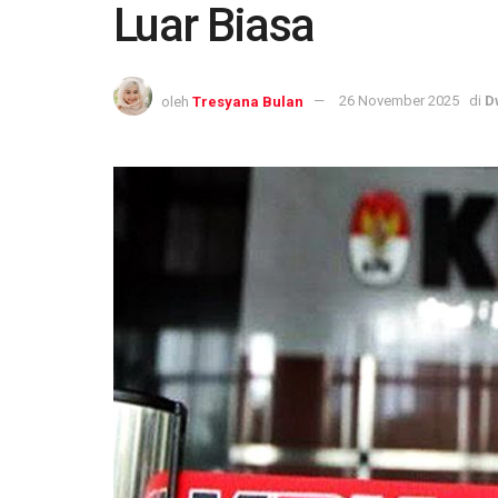
Luar Biasa
oleh
Tresyana Bulan
26 November 2025
di
D