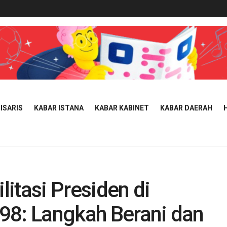
ISARIS
KABAR ISTANA
KABAR KABINET
KABAR DAERAH
itasi Presiden di
98: Langkah Berani dan