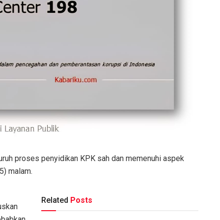
luruh proses penyidikan KPK sah dan memenuhi aspek
25) malam.
Related
Posts
uskan
ebabkan