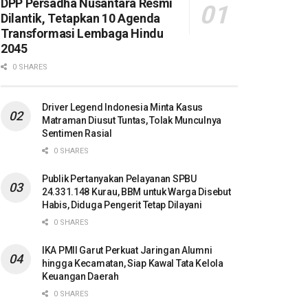
DPP Persadha Nusantara Resmi
Dilantik, Tetapkan 10 Agenda
Transformasi Lembaga Hindu
2045
0 SHARES
Driver Legend Indonesia Minta Kasus
Matraman Diusut Tuntas, Tolak Munculnya
Sentimen Rasial
0 SHARES
Publik Pertanyakan Pelayanan SPBU
24.331.148 Kurau, BBM untuk Warga Disebut
Habis, Diduga Pengerit Tetap Dilayani
0 SHARES
IKA PMII Garut Perkuat Jaringan Alumni
hingga Kecamatan, Siap Kawal Tata Kelola
Keuangan Daerah
0 SHARES