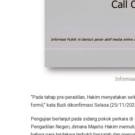
“Pada tahap pra-peradilan, Hakim menyatakan se
formil,” kata Budi dikonfirmasi Selasa (25/11/20
Pengujian berlanjut pada sidang pokok perkara di
Pengadilan Negeri, dimana Majelis Hakim memut
bahwa para terdakwa terbukti bersalah dan meny