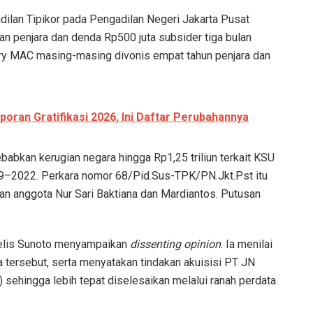
ilan Tipikor pada Pengadilan Negeri Jakarta Pusat
 penjara dan denda Rp500 juta subsider tiga bulan
y MAC masing-masing divonis empat tahun penjara dan
oran Gratifikasi 2026, Ini Daftar Perubahannya
abkan kerugian negara hingga Rp1,25 triliun terkait KSU
9–2022. Perkara nomor 68/Pid.Sus-TPK/PN.Jkt.Pst itu
gan anggota Nur Sari Baktiana dan Mardiantos. Putusan
ajelis Sunoto menyampaikan
dissenting opinion
. Ia menilai
a tersebut, serta menyatakan tindakan akuisisi PT JN
 sehingga lebih tepat diselesaikan melalui ranah perdata.