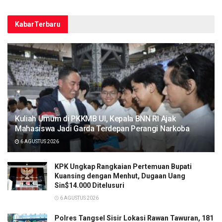
Kabar
Terbaru
Kuliah Umum di PKKMB UI, Kepala BNN RI Ajak
Mahasiswa Jadi Garda Terdepan Perangi Narkoba
6 AGUSTUS 2026
KPK Ungkap Rangkaian Pertemuan Bupati
Kuansing dengan Menhut, Dugaan Uang
Sin$14.000 Ditelusuri
6 AGUSTUS 2026
Polres Tangsel Sisir Lokasi Rawan Tawuran, 181