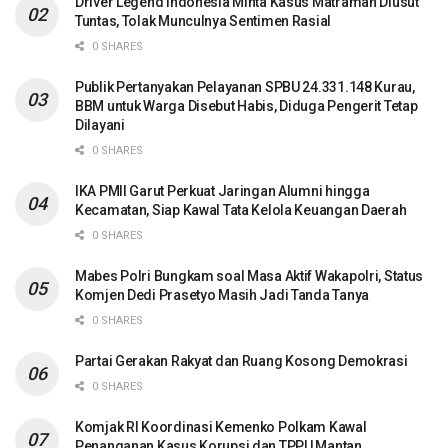
Driver Legend Indonesia Minta Kasus Matraman Diusut
Tuntas, Tolak Munculnya Sentimen Rasial
0 SHARES
Publik Pertanyakan Pelayanan SPBU 24.331.148 Kurau,
BBM untuk Warga Disebut Habis, Diduga Pengerit Tetap
Dilayani
0 SHARES
IKA PMII Garut Perkuat Jaringan Alumni hingga
Kecamatan, Siap Kawal Tata Kelola Keuangan Daerah
0 SHARES
Mabes Polri Bungkam soal Masa Aktif Wakapolri, Status
Komjen Dedi Prasetyo Masih Jadi Tanda Tanya
0 SHARES
Partai Gerakan Rakyat dan Ruang Kosong Demokrasi
0 SHARES
Komjak RI Koordinasi Kemenko Polkam Kawal
Penanganan Kasus Korupsi dan TPPU Mantan