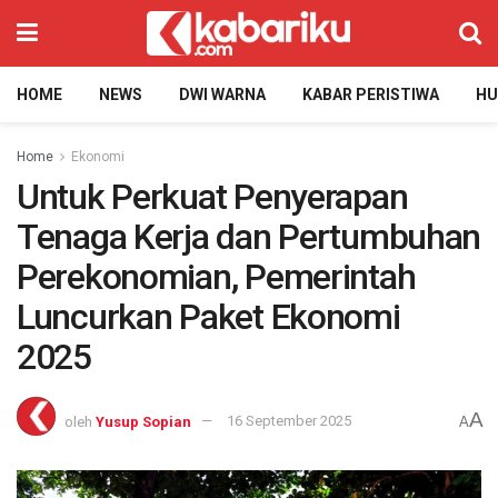
HOME
NEWS
DWI WARNA
KABAR PERISTIWA
H
Home
Ekonomi
Untuk Perkuat Penyerapan
Tenaga Kerja dan Pertumbuhan
Perekonomian, Pemerintah
Luncurkan Paket Ekonomi
2025
A
oleh
Yusup Sopian
16 September 2025
A