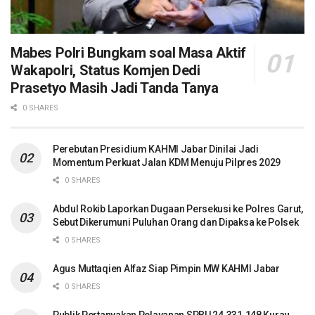
Mabes Polri Bungkam soal Masa Aktif
Wakapolri, Status Komjen Dedi
Prasetyo Masih Jadi Tanda Tanya
0 SHARES
Perebutan Presidium KAHMI Jabar Dinilai Jadi
Momentum Perkuat Jalan KDM Menuju Pilpres 2029
0 SHARES
Abdul Rokib Laporkan Dugaan Persekusi ke Polres Garut,
Sebut Dikerumuni Puluhan Orang dan Dipaksa ke Polsek
0 SHARES
Agus Muttaqien Alfaz Siap Pimpin MW KAHMI Jabar
0 SHARES