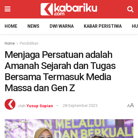
HOME
NEWS
DWI WARNA
KABAR PERISTIWA
H
Home
Pendidikan
Menjaga Persatuan adalah
Amanah Sejarah dan Tugas
Bersama Termasuk Media
Massa dan Gen Z
A
oleh
Yusup Sopian
28 September 2025
A