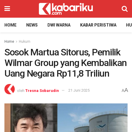
HOME
NEWS
DWI WARNA
KABAR PERISTIWA
H
Home
Hukum
Sosok Martua Sitorus, Pemilik
Wilmar Group yang Kembalikan
Uang Negara Rp11,8 Triliun
A
oleh
Tresna Sobarudin
21 Juni 2025
A