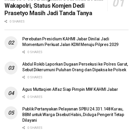
Wakapolri, Status Komjen Dedi
Prasetyo Masih Jadi Tanda Tanya
0 SHARES
Perebutan Presidium KAHMI Jabar Dinilai Jadi
Momentum Perkuat Jalan KDM Menuju Pilpres 2029
0 SHARES
Abdul Rokib Laporkan Dugaan Persekusi ke Polres Garut,
Sebut Dikerumuni Puluhan Orang dan Dipaksa ke Polsek
0 SHARES
Agus Muttaqien Alfaz Siap Pimpin MW KAHMI Jabar
0 SHARES
Publik Pertanyakan Pelayanan SPBU 24.331.148 Kurau,
BBM untuk Warga Disebut Habis, Diduga Pengerit Tetap
Dilayani
0 SHARES