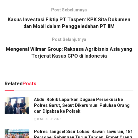
Post Sebelumnya
Kasus Investasi Fiktip PT Taspen: KPK Sita Dokumen
dan Mobil dalam Penggeledahan PT IIM
Post Selanjutnya
Mengenal Wilmar Group: Raksasa Agribisnis Asia yang
Terjerat Kasus CPO di Indonesia
Related
Posts
Abdul Rokib Laporkan Dugaan Persekusi ke
Polres Garut, Sebut Dikerumuni Puluhan Orang
dan Dipaksa ke Polsek
8 AGUSTUS 2026
Polres Tangsel Sisir Lokasi Rawan Tawuran, 181
Personel Gabungan Turun Tangan, Empat Orang