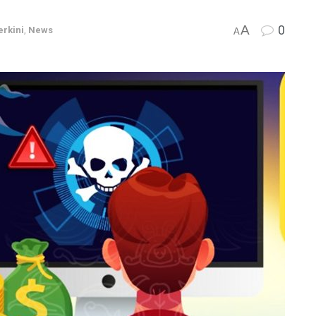
A
0
erkini
,
News
A