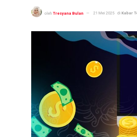
oleh
Tresyana Bulan
21 Mei 2025
di
Kabar T