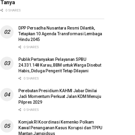
Tanya
0 SHARES
DPP Persadha Nusantara Resmi Dilantik,
Tetapkan 10 Agenda Transformasi Lembaga
Hindu 2045
0 SHARES
Publik Pertanyakan Pelayanan SPBU
24.331.148 Kurau, BBM untuk Warga Disebut
Habis, Diduga Pengerit Tetap Dilayani
0 SHARES
Perebutan Presidium KAHMI Jabar Dinilai
Jadi Momentum Perkuat Jalan KDM Menuju
Pilpres 2029
0 SHARES
Komjak RI Koordinasi Kemenko Polkam
Kawal Penanganan Kasus Korupsi dan TPPU
Mantan Jampidsus