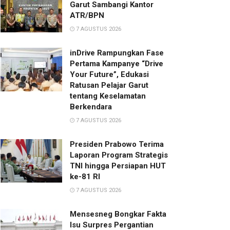
Garut Sambangi Kantor
ATR/BPN
7 AGUSTUS 2026
inDrive Rampungkan Fase
Pertama Kampanye “Drive
Your Future”, Edukasi
Ratusan Pelajar Garut
tentang Keselamatan
Berkendara
7 AGUSTUS 2026
Presiden Prabowo Terima
Laporan Program Strategis
TNI hingga Persiapan HUT
ke-81 RI
7 AGUSTUS 2026
Mensesneg Bongkar Fakta
Isu Surpres Pergantian