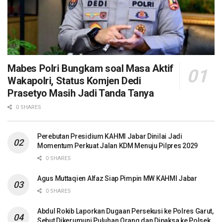
Mabes Polri Bungkam soal Masa Aktif
Wakapolri, Status Komjen Dedi
Prasetyo Masih Jadi Tanda Tanya
0 SHARES
Perebutan Presidium KAHMI Jabar Dinilai Jadi
Momentum Perkuat Jalan KDM Menuju Pilpres 2029
0 SHARES
Agus Muttaqien Alfaz Siap Pimpin MW KAHMI Jabar
0 SHARES
Abdul Rokib Laporkan Dugaan Persekusi ke Polres Garut,
Sebut Dikerumuni Puluhan Orang dan Dipaksa ke Polsek