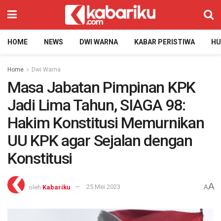
HOME
NEWS
DWI WARNA
KABAR PERISTIWA
H
Home
Dwi Warna
Masa Jabatan Pimpinan KPK
Jadi Lima Tahun, SIAGA 98:
Hakim Konstitusi Memurnikan
UU KPK agar Sejalan dengan
Konstitusi
A
oleh
Kabariku
25 Mei 2023
A