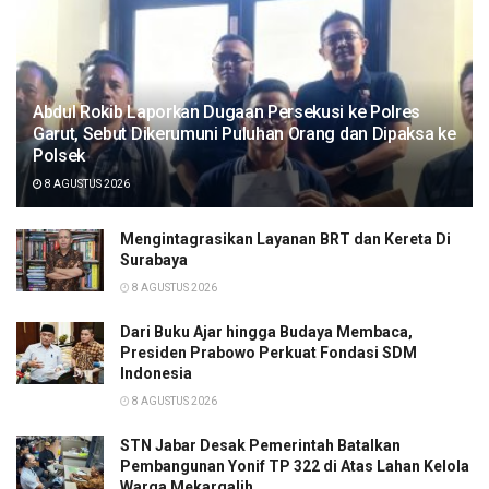
Abdul Rokib Laporkan Dugaan Persekusi ke Polres
Garut, Sebut Dikerumuni Puluhan Orang dan Dipaksa ke
Polsek
8 AGUSTUS 2026
Mengintagrasikan Layanan BRT dan Kereta Di
Surabaya
8 AGUSTUS 2026
Dari Buku Ajar hingga Budaya Membaca,
Presiden Prabowo Perkuat Fondasi SDM
Indonesia
8 AGUSTUS 2026
STN Jabar Desak Pemerintah Batalkan
Pembangunan Yonif TP 322 di Atas Lahan Kelola
Warga Mekargalih