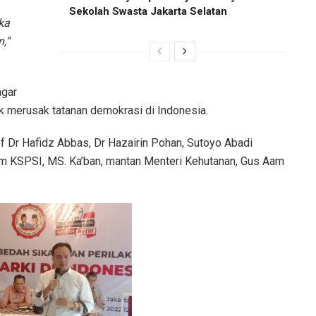
Sekolah Swasta Jakarta Selatan
ka
,”
agar
k merusak tatanan demokrasi di Indonesia.
of Dr Hafidz Abbas, Dr Hazairin Pohan, Sutoyo Abadi
um KSPSI, MS. Ka’ban, mantan Menteri Kehutanan, Gus Aam