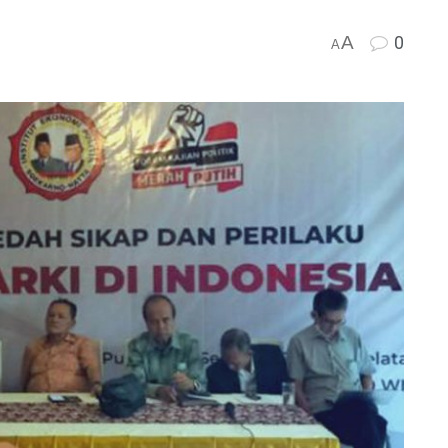
A
0
A