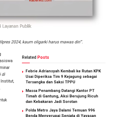
lpres 2024, kaum oligarki harus mawas diri”.
g
Related
Posts
hasiswa
eminar
Febrie Adriansyah Kembali ke Rutan KPK
 di
Usai Diperiksa Tim 9 Kejagung sebagai
nstitut,
Tersangka dan Saksi TPPU
.
Massa Penambang Datangi Kantor PT
Timah di Gantung, Aksi Berujung Ricuh
ntuk
dan Kebakaran Jadi Sorotan
Polda Metro Jaya Dalami Temuan 996
Benda Menyerupai Senjata di Yayasan