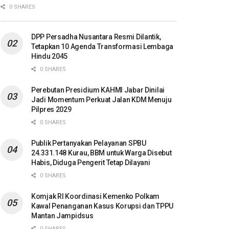
0 SHARES
DPP Persadha Nusantara Resmi Dilantik,
Tetapkan 10 Agenda Transformasi Lembaga
Hindu 2045
0 SHARES
Perebutan Presidium KAHMI Jabar Dinilai
Jadi Momentum Perkuat Jalan KDM Menuju
Pilpres 2029
0 SHARES
Publik Pertanyakan Pelayanan SPBU
24.331.148 Kurau, BBM untuk Warga Disebut
Habis, Diduga Pengerit Tetap Dilayani
0 SHARES
Komjak RI Koordinasi Kemenko Polkam
Kawal Penanganan Kasus Korupsi dan TPPU
Mantan Jampidsus
0 SHARES