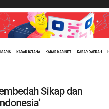
ISARIS
KABAR ISTANA
KABAR KABINET
KABAR DAERAH
Membedah Sikap dan
 Indonesia’