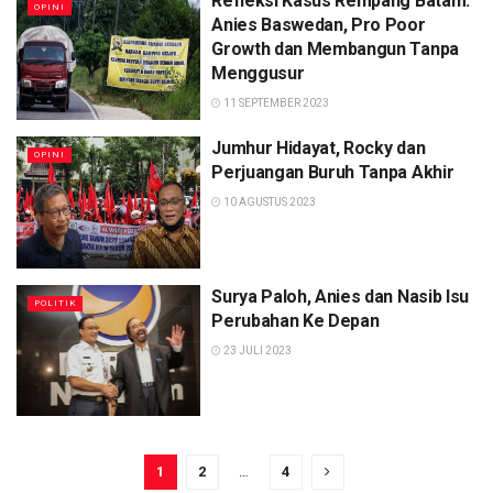
Refleksi Kasus Rempang Batam:
OPINI
Anies Baswedan, Pro Poor
Growth dan Membangun Tanpa
Menggusur
11 SEPTEMBER 2023
Jumhur Hidayat, Rocky dan
OPINI
Perjuangan Buruh Tanpa Akhir
10 AGUSTUS 2023
Surya Paloh, Anies dan Nasib Isu
POLITIK
Perubahan Ke Depan
23 JULI 2023
1
2
…
4