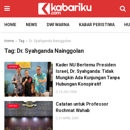
HOME
NEWS
DWI WARNA
KABAR PERISTIWA
H
Home
Tag
Dr. Syahganda Nainggolan
Tag:
Dr. Syahganda Nainggolan
Kader NU Bertemu Presiden
NEWS
Israel, Dr. Syahganda: Tidak
Mungkin Ada Kunjungan Tanpa
Hubungan Konspiratif
16 JULI 2024
Catatan untuk Professor
OPINI
Rochmat Wahab
21 APRIL 2024