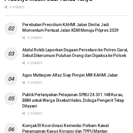
0 SHARES
Perebutan Presidium KAHMI Jabar Dinilai Jadi
Momentum Perkuat Jalan KDM Menuju Pilpres 2029
0 SHARES
Abdul Rokib Laporkan Dugaan Persekusi ke Polres Garut,
Sebut Dikerumuni Puluhan Orang dan Dipaksa ke Polsek
0 SHARES
Agus Muttaqien Alfaz Siap Pimpin MW KAHMI Jabar
0 SHARES
Publik Pertanyakan Pelayanan SPBU 24.331.148 Kurau,
BBM untuk Warga Disebut Habis, Diduga Pengerit Tetap
Dilayani
0 SHARES
Komjak RI Koordinasi Kemenko Polkam Kawal
Penanganan Kasus Korupsi dan TPPU Mantan