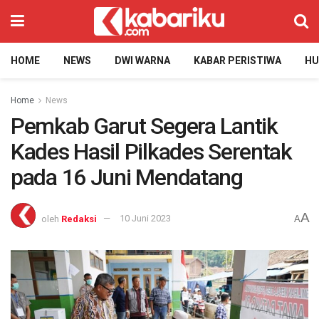
HOME
NEWS
DWI WARNA
KABAR PERISTIWA
H
Home
News
Pemkab Garut Segera Lantik
Kades Hasil Pilkades Serentak
pada 16 Juni Mendatang
A
oleh
Redaksi
10 Juni 2023
A