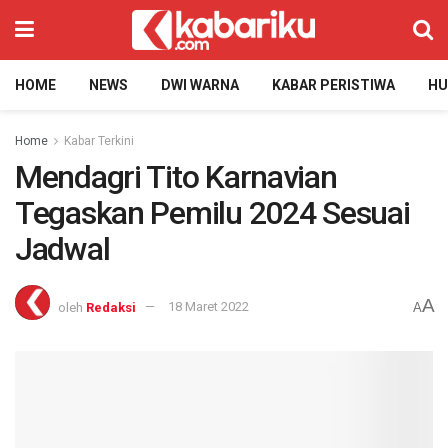
HOME
NEWS
DWI WARNA
KABAR PERISTIWA
H
Home
Kabar Terkini
Mendagri Tito Karnavian
Tegaskan Pemilu 2024 Sesuai
Jadwal
A
oleh
Redaksi
18 Maret 2022
A